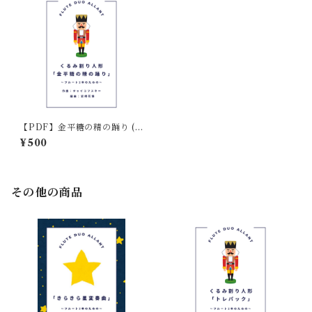
【PDF】金平糖の精の踊り (2
Fl) くるみ割り人形
¥500
その他の商品