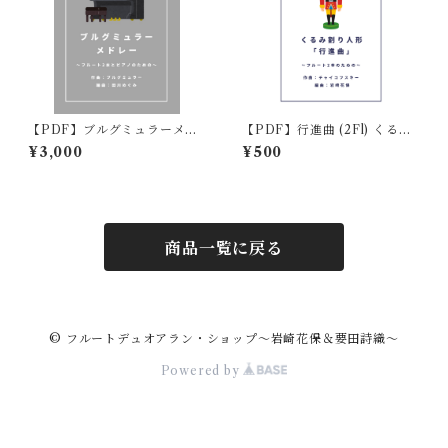
【PDF】ブルグミュラーメド
【PDF】行進曲 (2Fl) くるみ
レー (2Fl＋Pf) 編曲:田川めぐ
割り人形
¥3,000
¥500
み
商品一覧に戻る
© フルートデュオアラン・ショップ〜岩崎花保＆要田詩織〜
Powered by