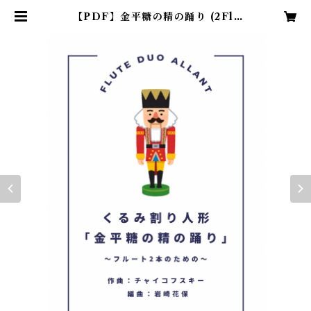
【PDF】金平糖の精の踊り (2Fl)
くるみ割り人形 | フルートデュオア
ラン・ショップ〜岩崎花保＆要田詩
織〜