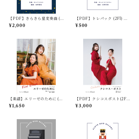
【PDF】きらきら星変奏曲 (2
【PDF】トレパック (2Fl) く
Fl) モーツァルト作曲 / 編曲:
るみ割り人形
¥2,000
¥500
松﨑国生
【楽譜】エリーゼのために (2
【PDF】クシコスポスト(2Fl
Fl) ベートーヴェン作曲 / 編
＋Pf) ネッケ作曲 / 編曲:増井
¥1,650
¥3,000
曲:松﨑国生
咲