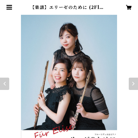
【楽譜】エリーゼのために (2Fl＋P
f) ベートーヴェン作曲 / 編曲:松﨑
国生 | フルートデュオアラン・ショ
ップ〜岩崎花保＆要田詩織〜