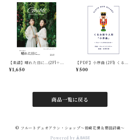
【楽譜】晴れた日に...(2Fl＋P
【PDF】小序曲 (2Fl) くるみ
f)魔女の宅急便 ジブリ
割り人形
¥1,650
¥500
商品一覧に戻る
© フルートデュオアラン・ショップ〜岩崎花保＆要田詩織〜
Powered by