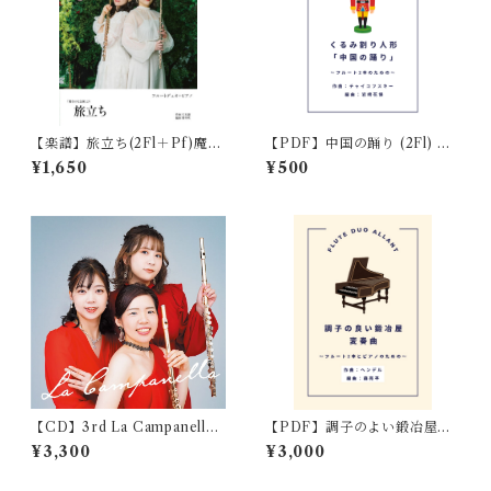
【楽譜】旅立ち(2Fl＋Pf)魔女
【PDF】中国の踊り (2Fl) く
の宅急便 ジブリ
るみ割り人形
¥1,650
¥500
【CD】3rd La Campanella
【PDF】調子のよい鍛冶屋に
ラカンパネラ
よる変奏曲 (2Fl＋Pf) ヘンデ
¥3,300
¥3,000
ル作曲 / 編曲:森亮平