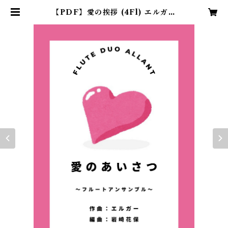
【PDF】愛の挨拶 (4Fl) エルガー
作曲 / 編曲:岩崎花保 | フルートデュ
オアラン・ショップ〜岩崎花保＆要
田詩織〜