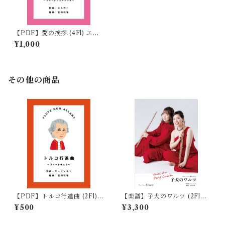
【PDF】愛の挨拶 (4Fl) エル
ガー作曲 / 編曲:岩崎花保
¥1,000
その他の商品
【PDF】トルコ行進曲 (2Fl)
【楽譜】子犬のワルツ (2Fl＋
モーツァルト作曲 / 編曲:岩崎
Pf) ショパン作曲 / 編曲:中迫
¥500
¥3,300
花保
酒菜