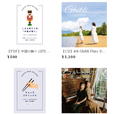
【PDF】中国の踊り (2Fl) く
【CD】4th Ghibli Flute Duo
るみ割り人形
Collectionジブリフルートデ
¥500
¥3,300
ュオコレクション