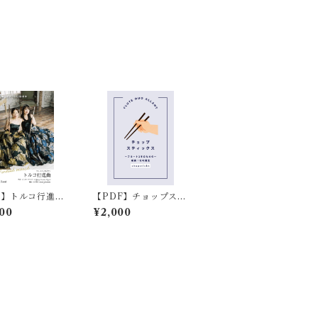
譜】トルコ行進曲
【PDF】チョップステ
＋Pf) モーツァル
ィックス (2Fl) 編曲:松
00
¥2,000
 / 編曲:山中惇史
崎国生