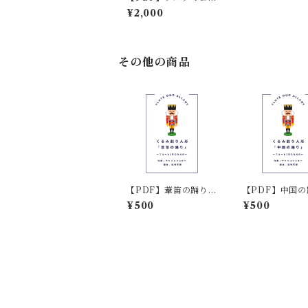
ーメドレー (2Fl) 編曲:
¥2,000
田川めぐみ
その他の商品
【PDF】葦笛の踊り
【PDF】中国の
(2Fl) くるみ割り人形
(2Fl) くるみ割
¥500
¥500