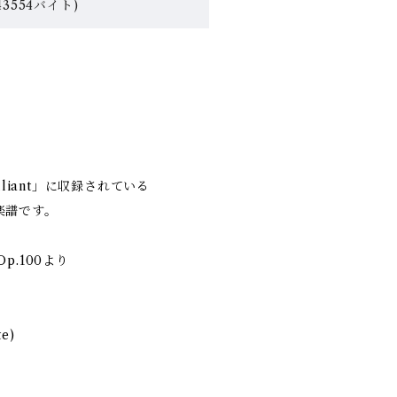
3554バイト)
」
lliant」に収録されている
楽譜です。
p.100より
e)