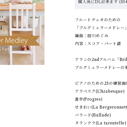
購入後にDL出来ます (104
フルートデュオのための
「ブルグミュラーメドレー
編曲：田川めぐみ
内容：スコア・パート譜
アランの2ndアルバム「Bri
ブルグミュラーメドレーの
ピアノのための25の練習曲O
アラベスク(L'Arabesque)
進歩(Progres)
せきれい(La Bergeronnett
バラード(Ballade)
タランテラ(La tarentelle)