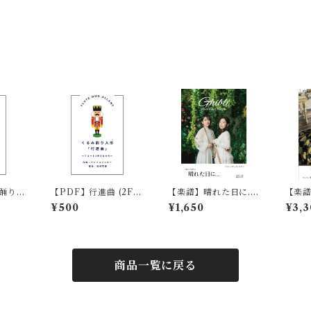
踊り
【PDF】行進曲 (2Fl)
【楽譜】晴れた日に...
【楽
り人形
くるみ割り人形
(2Fl＋Pf)魔女の宅急
(2Fl
¥500
¥1,650
¥3,3
便 ジブリ
ト作曲
商品一覧に戻る