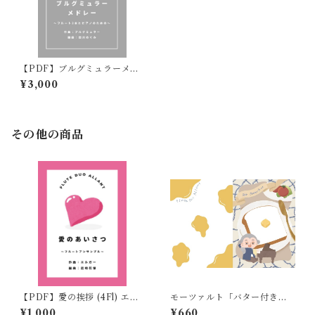
【PDF】ブルグミュラーメド
レー (2Fl＋Pf) 編曲:田川めぐ
¥3,000
み
その他の商品
【PDF】愛の挨拶 (4Fl) エル
モーツァルト「バター付きパ
ガー作曲 / 編曲:岩崎花保
ン」ファイル
¥1,000
¥660