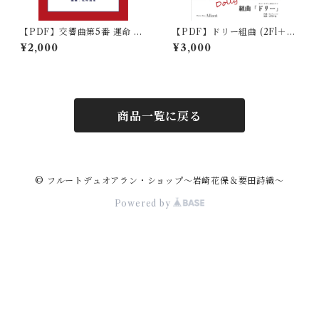
【PDF】交響曲第5番 運命 第
【PDF】ドリー組曲 (2Fl＋P
1楽章 (2Fl) ベートーヴェン作
f)フォーレ作曲 / 編曲:内門卓
¥2,000
¥3,000
曲 / 編曲:松﨑国生
也
商品一覧に戻る
© フルートデュオアラン・ショップ〜岩崎花保＆要田詩織〜
Powered by