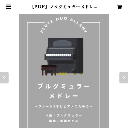
【PDF】ブルグミュラーメドレー
(2Fl＋Pf) 編曲:田川めぐみ | フル
ートデュオアラン・ショップ〜岩崎
花保＆要田詩織〜