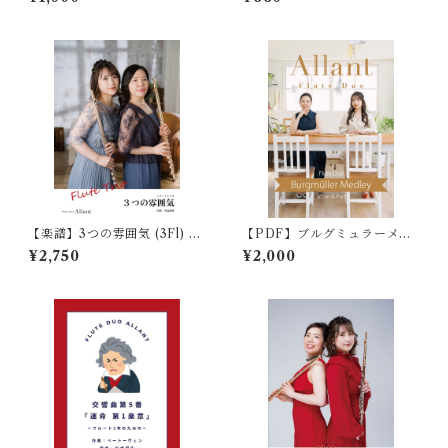
【楽譜】3つの雰囲気 (3Fl) 作
【PDF】ブルグミュラーメド
曲:中迫酒菜
レー (2Fl) 編曲:田川めぐみ
¥2,750
¥2,000